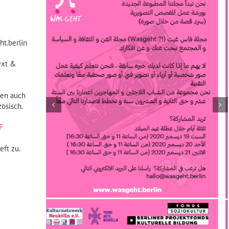
ht.berlin
ext &
hen auch
zösisch.
F
eft zu.