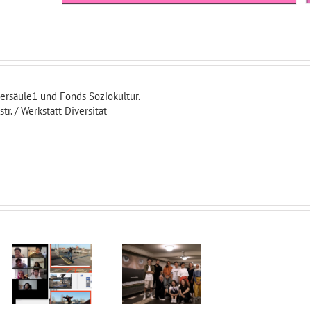
dersäule1 und Fonds Soziokultur.
r. / Werkstatt Diversität
BOOM –
Out
Poetry
of
Plakate für
Space?
das Festival
Romn*
Junge Kunst
Powe