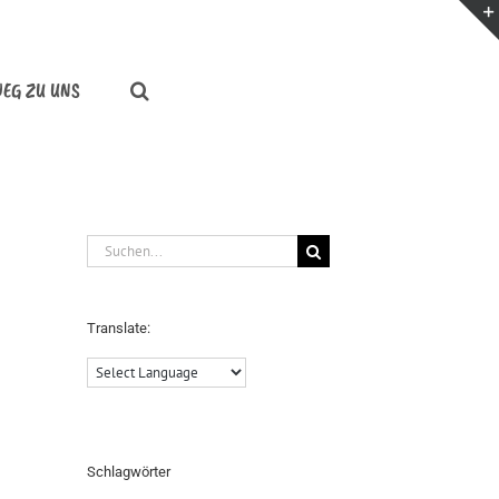
WEG ZU UNS
Startseite
Design
Fotografie
Literatur
Workshop
Foto-Story Werkstatt
Suche
nach:
Translate:
Schlagwörter