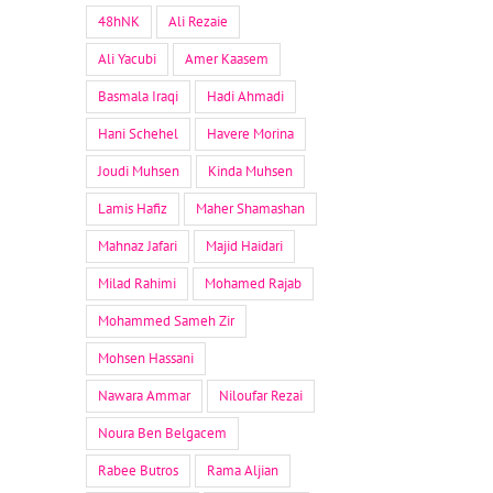
48hNK
Ali Rezaie
Ali Yacubi
Amer Kaasem
Basmala Iraqi
Hadi Ahmadi
Hani Schehel
Havere Morina
Joudi Muhsen
Kinda Muhsen
Lamis Hafiz
Maher Shamashan
Mahnaz Jafari
Majid Haidari
Milad Rahimi
Mohamed Rajab
Mohammed Sameh Zir
Mohsen Hassani
Nawara Ammar
Niloufar Rezai
Noura Ben Belgacem
Rabee Butros
Rama Aljian