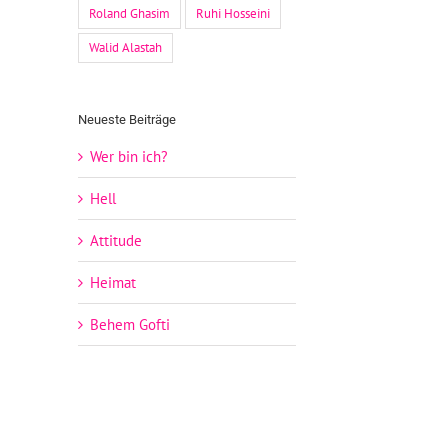
Roland Ghasim
Ruhi Hosseini
Walid Alastah
Neueste Beiträge
Wer bin ich?
Hell
Attitude
Heimat
Behem Gofti
P
Plak
Magazin
ja
das 
New Growth
VOL.02:
r
Jung