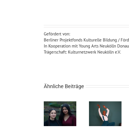
Gefördert von:
Berliner Projektfonds Kulturelle Bildung / För
In Kooperation mit Young Arts Neukölln Donaust
Trägerschaft: Kulturnetzwerk Neukölln e.V.
Ähnliche Beiträge
Magazin
Romn*ja
New Growth
VOL.02:
Power