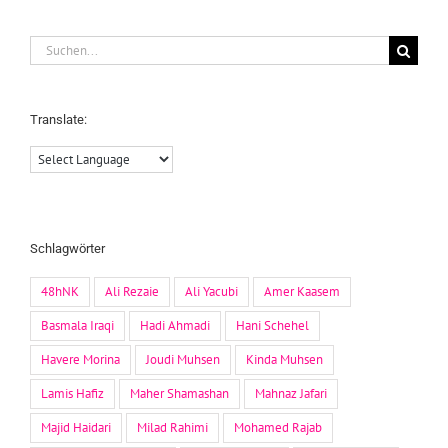
Suche
nach:
Translate:
Schlagwörter
48hNK
Ali Rezaie
Ali Yacubi
Amer Kaasem
Basmala Iraqi
Hadi Ahmadi
Hani Schehel
Havere Morina
Joudi Muhsen
Kinda Muhsen
Lamis Hafiz
Maher Shamashan
Mahnaz Jafari
Majid Haidari
Milad Rahimi
Mohamed Rajab