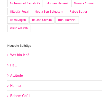
Mohammed Sameh Zir
Mohsen Hassani
Nawara Ammar
Niloufar Rezai
Noura Ben Belgacem
Rabee Butros
Rama Aljian
Roland Ghasim
Ruhi Hosseini
Walid Alastah
Neueste Beiträge
Wer bin ich?
Hell
Attitude
Heimat
Behem Gofti