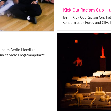
Kick Out Racism Cup – 
Beim Kick Out Racism Cup habe
sondern auch Fotos und GIFs. In
e beim Berlin Mondiale
gab es viele Programmpunkte
27 – Kunst und Bildung
oto-Reportagen