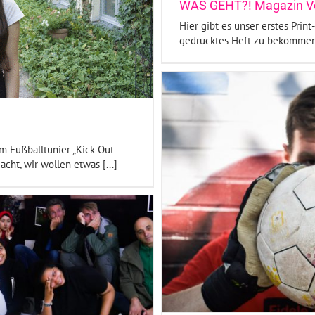
WAS GEHT?! Magazin Vo
Hier gibt es unser erstes Prin
gedrucktes Heft zu bekommen, s
 Fußballtunier „Kick Out
ht, wir wollen etwas [...]
 unsere Fotos
ere Foto-Reportagen