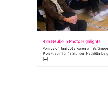
ere Foto-Reportagen
48h Neukölln Photo Highlights
Vom 22-24. Juni 2018 waren wir als Grupp
Projektraum für 48 Stunden Neukölln. Da 
[...]
CINEfaktur: ein Projekt der S
Design
Projekt
Unsere F