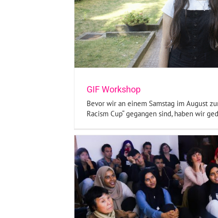
gen
Workshop
GIF Workshop
Bevor wir an einem Samstag im August zum
Racism Cup“ gegangen sind, haben wir gedac
Kick Out Racism Cup –
Fotografie
Sport
Startseite
Uns